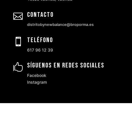
Contacto

distritobynewbalance@broporma.es
Teléfono

617 96 12 39
Síguenos en Redes Sociales

Facebook
Instagram