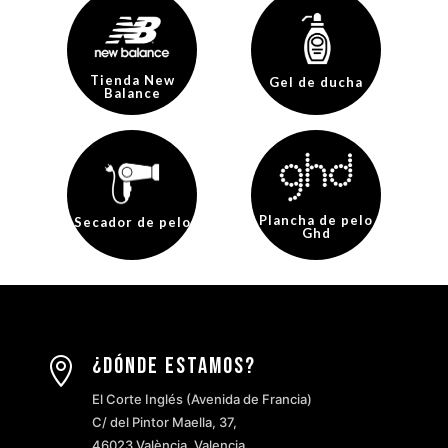
Tienda New
Gel de ducha
Balance
Plancha de pelo
Secador de pelo
Ghd
¿Dónde estamos?

El Corte Inglés (Avenida de Francia)
C/ del Pintor Maella, 37,
46023 València, Valencia